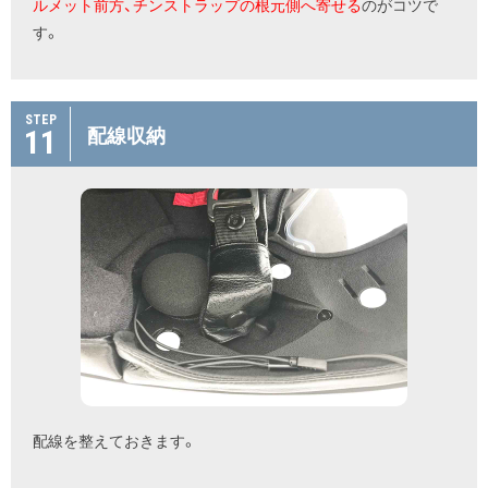
ルメット前方、チンストラップの根元側へ寄せる
のがコツで
す。
STEP
11
配線収納
配線を整えておきます。