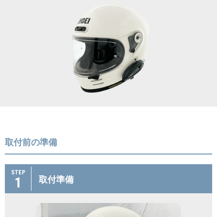
取付前の準備
STEP
1
取付準備