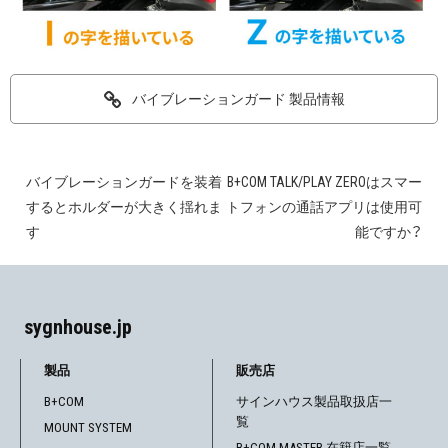
バイブレーションガード 製品情報
バイブレーションガードを装着
B+COM TALK/PLAY ZEROはスマー
投
するとホルダーが大きく揺れま
トフォンの通話アプリは使用可
稿
す
能ですか？
ナ
ビ
sygnhouse.jp
ゲ
製品
販売店
ー
B+COM
サインハウス製品取扱店一
覧
シ
MOUNT SYSTEM
B+COM MASTER 在籍店一覧