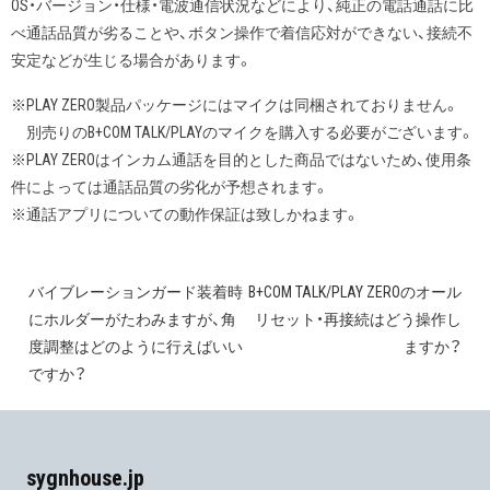
OS・バージョン・仕様・電波通信状況などにより、純正の電話通話に比
べ通話品質が劣ることや、ボタン操作で着信応対ができない、接続不
安定などが生じる場合があります。
※PLAY ZERO製品パッケージにはマイクは同梱されておりません。
別売りのB+COM TALK/PLAYのマイクを購入する必要がございます。
※PLAY ZEROはインカム通話を目的とした商品ではないため、使用条
件によっては通話品質の劣化が予想されます。
※通話アプリについての動作保証は致しかねます。
バイブレーションガード装着時
B+COM TALK/PLAY ZEROのオール
投
にホルダーがたわみますが、角
リセット・再接続はどう操作し
稿
度調整はどのように行えばいい
ますか？
ですか？
ナ
ビ
ゲ
sygnhouse.jp