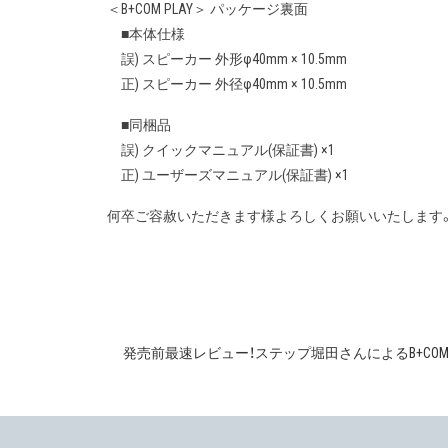
＜B+COM PLAY＞ パッケージ裏面
■本体仕様
誤) スピーカー 外形φ40mm × 10.5mm
正) スピーカー 外径φ40mm × 10.5mm
■同梱品
誤) クイックマニュアル(保証書) ×1
正) ユーザーズマニュアル(保証書) ×1
何卒ご容赦いただきます様よろしくお願いいたします
発売前最速レビュー！ステップ堀田さんによるB+COM
投
稿
ナ