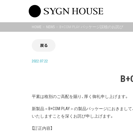
Skip
to
content
HOME
NEWS
B+COM PLAY パッケージ誤植のお詫び
戻る
2022.07.22
B
平素は格別のご高配を賜り、厚く御礼申し上げます。
新製品＜B+COM PLAY＞の製品パッケージにおき
いたしますことを深くお詫び申し上げます。
【訂正内容】