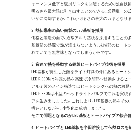
ォーマンス低下と破損リスクを回避するため、独自技
明るさを最大限に引き出すことのできる、業界唯一のLEDヘ
いかに冷却するか、これが明るさの最大のカギとなり
2. 熱伝導率の高い銅製のLED基板を採用
価格と製造の面で、通常アルミ基板を採用することの多いL
基板部の熱源で熱が溜まらないよう、末端部のヒートシ
れていても無意味となってしまうからです。
3. 音速で熱を移動する銅製ヒートパイプ技術を採用
LED基板が発生した熱をライト灯具の外にあるヒート
LED RIBBONは熱源の熱を高速で冷却部へ移動させる
アルミ製のメイン構造ではヒートシンクへの熱の移動が
LED RIBBONは小型のヘッドライトバルブでこれ
アを生み出しました。これにより、LED基板の熱をそ
構造としながら、小型化に成功しました。
そこで問題となるのがLED基板とヒートパイプの接合
4. ヒートパイプと LED基板を半田溶接して伝熱ロスを