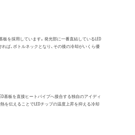
銅製基板を採用しています。発光部に一番直結しているLED
ければ、ボトルネックとなり、その後の冷却がいくら優
るLED基板を直接ヒートパイプへ接合する独自のアイディ
熱を伝えることでLEDチップの温度上昇を抑える冷却