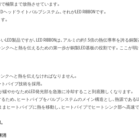
術で極限まで放熱させています。
ッドライトバルブシステム、それがLED RIBBONです。
ます。
ED製品ですが、LED RIBBONは、アルミの約1.5倍の熱伝導率を誇る
ンクへと熱を伝えるための第一歩が銅製LED基板の役割です。ここが弱
シンクへと熱を伝えなければなりません。
ヒートパイプ技術を採用。
緩やかなためLED発光部を急激に冷却すること到底難しくなります。
を実現するため、ヒートパイプをバルブシステムのメイン構造とし、熱源であ
のままヒートパイプに熱を移動し、ヒートパイプでヒートシンク部へ高速で
部。
解消