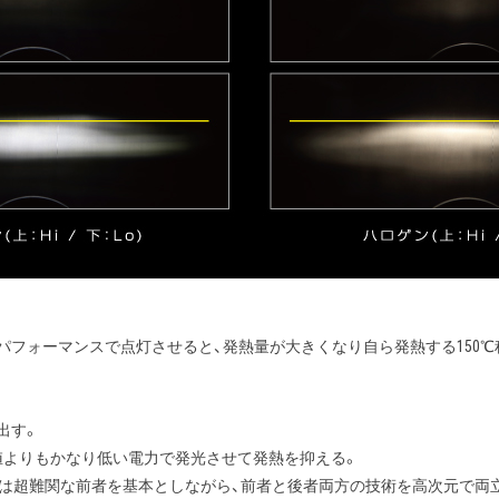
パフォーマンスで点灯させると、発熱量が大きくなり自ら発熱する150℃
出す。
ク値よりもかなり低い電力で発光させて発熱を抑える。
築するには超難関な前者を基本としながら、前者と後者両方の技術を高次元