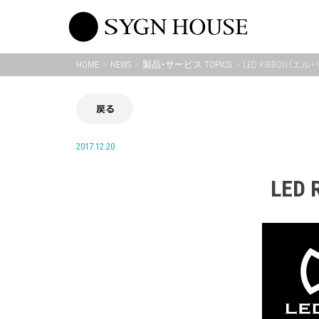
Skip
to
content
HOME
NEWS
製品・サービス TOPICS
LED RIBBON（
戻る
2017.12.20
LE