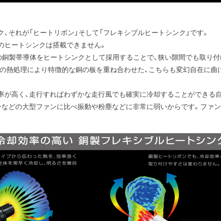
、それが「ヒートリボン」そして「フレキシブルヒートシンク」です。
のヒートシンクは搭載できません。
込み状の銅製帯導体をヒートシンクとして採用することで、狭い隙間でも取
、独自の熱処理により特徴的な銅の板を重ね合わせた、こちらも変幻自在に
率が高く、走行すればわずかな走行風でも確実に冷却することができる
ーなどの大型ファンに比べ振動や粉塵などに非常に弱いからです。ファ