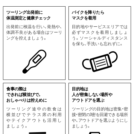
ツーリング出発前に
バイクを降りたら
体温測定と健康チェック
マスクを着用
出発前に検温を行い、発熱や、
目的地やサービスエリアでは
体調不良がある場合はツーリ
必ずマスクを着用しましょ
ングを控えましょう。
う。
ソーシャルディスタンス
を保ち、手洗いも忘れずに。
食事の際は
目的地は
できれば横並びで。
人が密集しない場所や
おしゃべりは控えめに
アウトドアを選ぶ
ツーリング途中の飲食は
ツーリングの目的地は密集・密
横並びで
テラス席の利用
接・密閉の
3密を回避できる場所
やテイクアウトも活用し
や、アウトドアを選ぶようにし
ましょう。
ましょう。