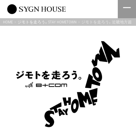
Skip
to
content
HOME
ジモトを走ろう。STAY HOMETOWN
ジモトを走ろう。近畿地方篇