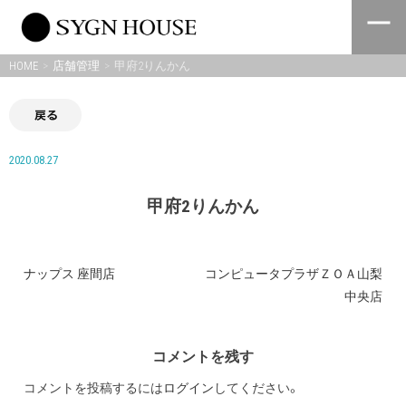
Skip
to
content
HOME
店舗管理
甲府2りんかん
戻る
2020.08.27
甲府2りんかん
ナップス 座間店
コンピュータプラザＺＯＡ山梨
投
中央店
稿
ナ
コメントを残す
ビ
コメントを投稿するには
ログイン
してください。