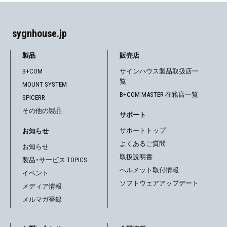
ゲ
ー
sygnhouse.jp
シ
製品
販売店
ョ
B+COM
サインハウス製品取扱店一
覧
MOUNT SYSTEM
ン
B+COM MASTER 在籍店一覧
SPICERR
その他の製品
サポート
サポートトップ
お知らせ
よくあるご質問
お知らせ
取扱説明書
製品・サービス TOPICS
ヘルメット取付情報
イベント
ソフトウェアアップデート
メディア情報
メルマガ登録