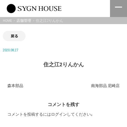
Skip
to
content
HOME
店舗管理
住之江2りんかん
戻る
2020.08.27
住之江2りんかん
森本部品
南海部品 尼崎店
投
稿
コメントを残す
ナ
コメントを投稿するには
ログイン
してください。
ビ