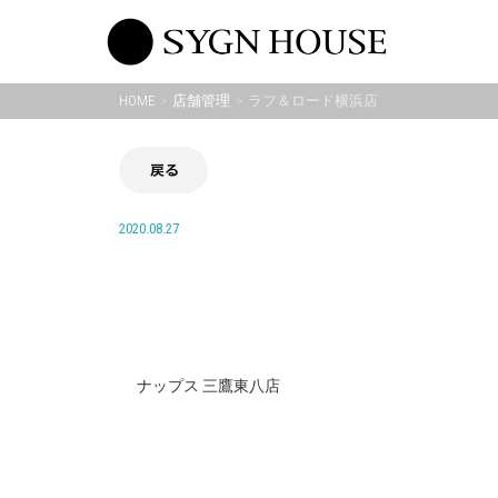
Skip
to
content
HOME
店舗管理
ラフ＆ロード横浜店
戻る
2020.08.27
ナップス 三鷹東八店
投
稿
ナ