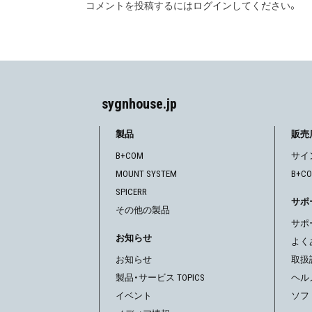
コメントを投稿するには
ログイン
してください。
ビ
ゲ
ー
シ
sygnhouse.jp
ョ
製品
販売
ン
B+COM
サイ
MOUNT SYSTEM
B+C
SPICERR
サポ
その他の製品
サポ
お知らせ
よく
お知らせ
取扱
製品・サービス TOPICS
ヘル
イベント
ソフ