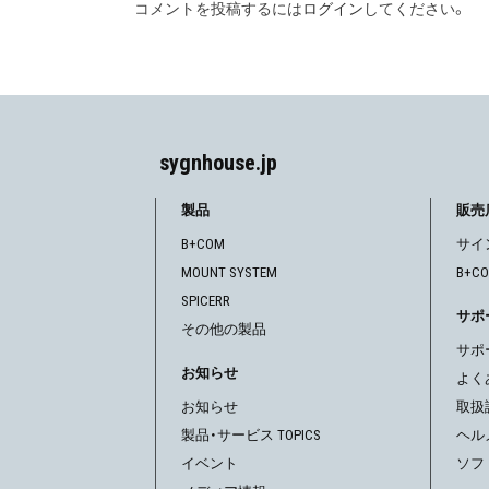
コメントを投稿するには
ログイン
してください。
ビ
ゲ
ー
シ
sygnhouse.jp
ョ
製品
販売
ン
B+COM
サイ
MOUNT SYSTEM
B+C
SPICERR
サポ
その他の製品
サポ
お知らせ
よく
お知らせ
取扱
製品・サービス TOPICS
ヘル
イベント
ソフ