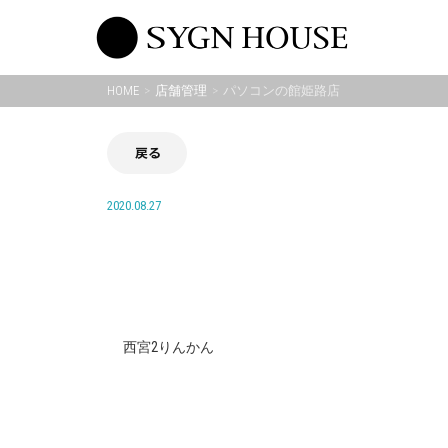
Skip
to
content
HOME
店舗管理
パソコンの館姫路店
戻る
2020.08.27
西宮2りんかん
投
稿
ナ