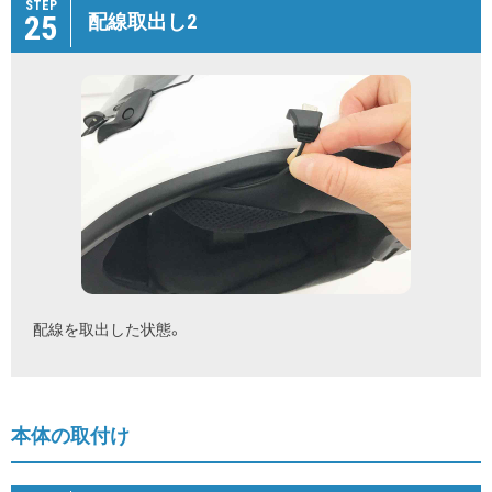
STEP
25
配線取出し2
配線を取出した状態。
本体の取付け