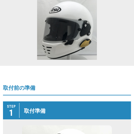
取付前の準備
STEP
1
取付準備