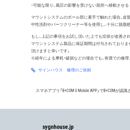
・可能な限り、風圧の影響を受けない箇所へ移動させる
マウントシステムのボール部に素手で触れた場合、皮
中性洗剤やパーツクリーナー等を使用し、十分に脱脂
もし、上記の事項をお試し頂いた上でも症状が改善さ
マウントシステム製品に保証期間は付与されておりま
頂けますと幸いです。
※経年による摩耗・破損などの場合でも、有償での修理
サインハウス 修理のご依頼
スマホアプリ「B+COM U Mobile APP」でB+COM
投
稿
ナ
ビ
sygnhouse.jp