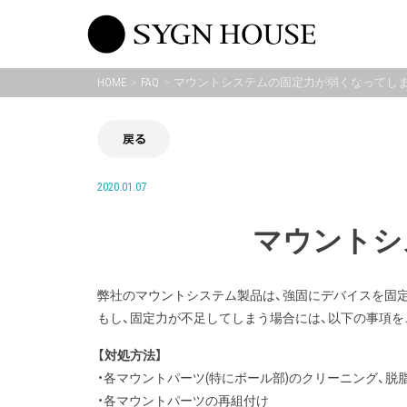
Skip
to
content
HOME
FAQ
マウントシステムの固定力が弱くなってし
戻る
2020.01.07
マウントシ
弊社のマウントシステム製品は、強固にデバイスを固定
もし、固定力が不足してしまう場合には、以下の事項を
【対処方法】
・各マウントパーツ(特にボール部)のクリーニング、脱
・各マウントパーツの再組付け