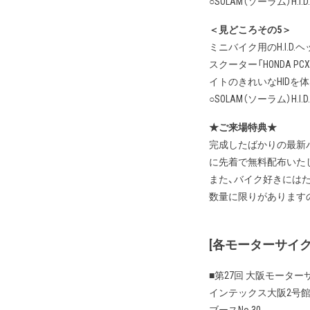
○SOLAM（ソーラム）H.
＜見どころその5＞
ミニバイク用のH.I.D.ヘ
スクーター「HONDA
イトのきれいなHIDを
○SOLAM（ソーラム）H
★ご来場特典★
完成したばかりの最新バイクパ
に先着で無料配布いた
また、バイク好きには
数量に限りがあります
[各モーターサイ
■第27回 大阪モーター
インテックス大阪2号