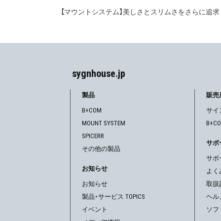
【マウントシステム】美しさとスリムさをさらに追求
投
稿
ナ
ビ
sygnhouse.jp
ゲ
製品
販売
B+COM
サイ
ー
MOUNT SYSTEM
B+C
シ
SPICERR
サポ
その他の製品
ョ
サポ
お知らせ
ン
よく
お知らせ
取扱
製品・サービス TOPICS
ヘル
イベント
ソフ