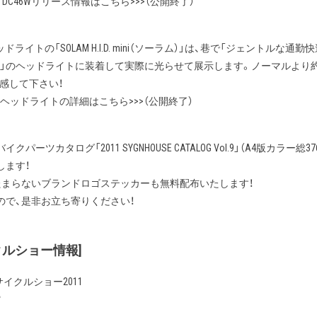
I.D. DC46Wリリース情報はこちら>>>（公開終了）
ッドライトの「SOLAM H.I.D. mini（ソーラム）」は、巷で「ジェントルな通勤
 PCX」のヘッドライトに装着して実際に光らせて展示します。ノーマルより
体感して下さい！
.I.D.ヘッドライトの詳細はこちら>>>（公開終了）
ーツカタログ「2011 SYGNHOUSE CATALOG Vol.9」（A4版カラー
します！
たまらないブランドロゴステッカーも無料配布いたします！
ので、是非お立ち寄りください！
クルショー情報]
サイクルショー2011
館