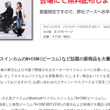
イヤレスインカムのB+COM（ビーコム）など話題の新商品を大
1年春の東京および大阪で開催されるモーターサイクルショーに出展いた
品、そしてカスタムバイクなどを多数展示いたします。商品をバイクを
となっておりますので、お誘い合わせの上サインハウスブースまで是非ご
人気アイテムのBluetoothワイヤレスインカム「B+COM（ビーコム）」。
した新型ビーコム「B+COM SB213.EVO」の展示および体感デモ通話・