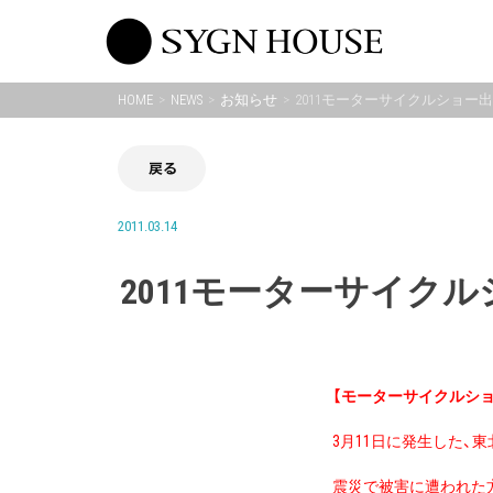
Skip
to
content
HOME
NEWS
お知らせ
2011モーターサイクルショー
戻る
2011.03.14
2011モーターサイク
【モーターサイクルシ
3月11日に発生した
震災で被害に遭われた