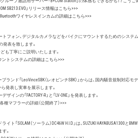
ループ通話用サーバー「B+COM Station」の体感もできるかも！？こう
OM SB213.EVO」リリース情報はこちら>>>
）Bluetoothワイヤレスインカムの詳細はこちら>>>
ートフォン、デジタルカメラなどをバイクにマウントするためのシステム
の発表を致します。
なども丁寧にご説明いたします。
ウントシステムの詳細はこちら>>>
ーブランド「LeoVinceSBK（レオビンチSBK）」からは、国内騒音規制対応
A1300から発表し実車を展示します。
インの「FACTORY-R」と「LV-ONE」を発表します。
ンチ）各種マフラーの詳細（公開終了）>>>
イト「SOLAM（ソーラム）DC46W H.I.D.」は、SUZUKI HAYABUSA1300とB
ます。