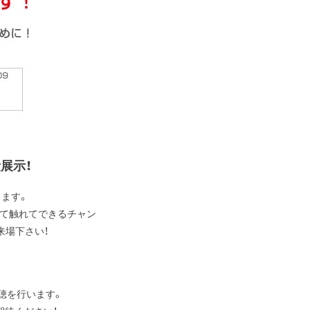
量展示！
します。
見て触れてできるチャン
来場下さい！
試聴を行います。