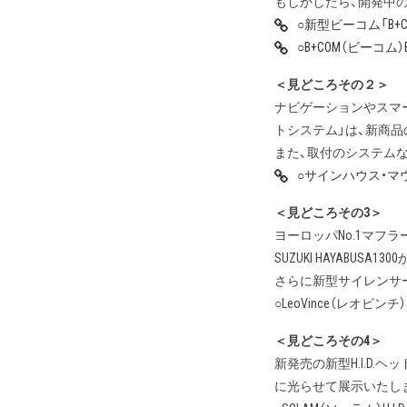
もしかしたら、開発中のグ
○新型ビーコム「B+C
○B+COM（ビーコム
＜見どころその２＞
ナビゲーションやスマ
トシステム」は、新商品
また、取付のシステム
○サインハウス・マ
＜見どころその3＞
ヨーロッパNo.1マフラ
SUZUKI HAYABUS
さらに新型サイレンサーデザ
○LeoVince（レオビ
＜見どころその4＞
新発売の新型H.I.D.ヘッドラ
に光らせて展示いたし