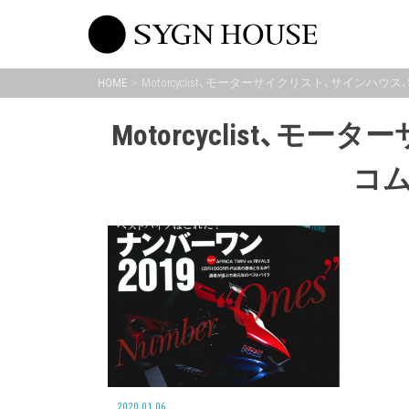
Skip
to
content
HOME
Motorcyclist、モーターサイクリスト、サインハウス、
Motorcyclist、モ
コム
2020.01.06