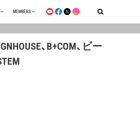
.MEMBERS
NHOUSE、B+COM、ビー
TEM