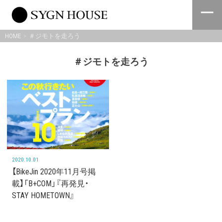
Skip
to
content
HOME
＃ジモトを走ろう
＃ジモトを走ろう
2020.10.01
【BikeJin 2020年11月号掲
載】「B+COM」『再発見・
STAY HOMETOWN』