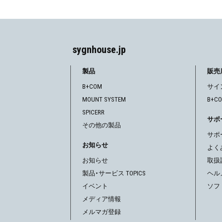
ビ
ゲ
sygnhouse.jp
ー
シ
製品
販売
B+COM
サイ
ョ
MOUNT SYSTEM
B+C
ン
SPICERR
サポ
その他の製品
サポ
お知らせ
よく
お知らせ
取扱
製品・サービス TOPICS
ヘル
イベント
ソフ
メディア情報
メルマガ登録