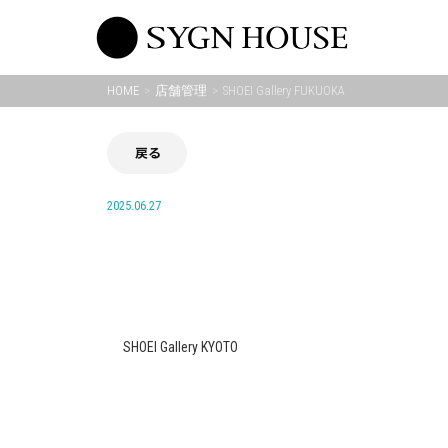
Skip
to
content
HOME
店舗管理
SHOEI Gallery FUKUOKA
戻る
2025.06.27
SHOEI Gallery KYOTO
投
稿
ナ