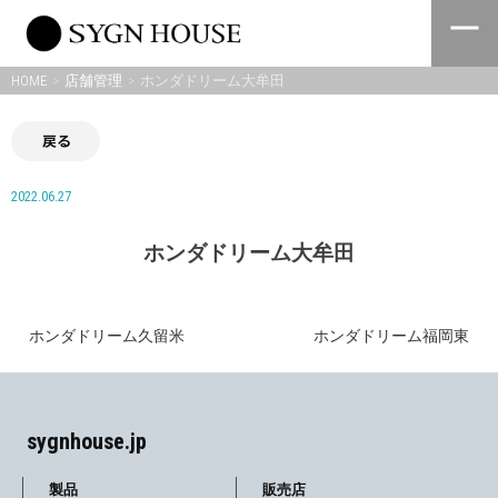
Skip
to
content
HOME
店舗管理
ホンダドリーム大牟田
戻る
2022.06.27
ホンダドリーム大牟田
ホンダドリーム久留米
ホンダドリーム福岡東
投
稿
ナ
sygnhouse.jp
ビ
製品
販売店