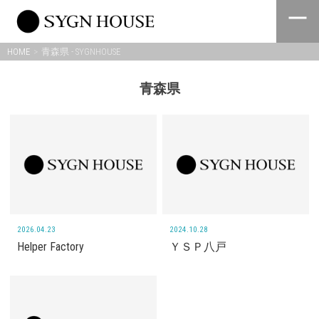
Skip
to
content
HOME
青森県 - SYGNHOUSE
青森県
2026.04.23
2024.10.28
Helper Factory
ＹＳＰ八戸