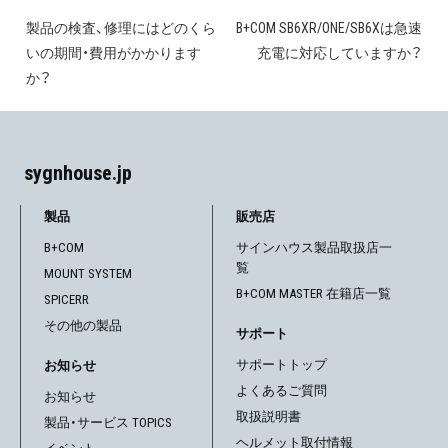
製品の検査、修理にはどのくら
B+COM SB6XR/ONE/SB6Xは急速
投
いの期間・費用がかかります
充電に対応していますか？
稿
か？
ナ
ビ
sygnhouse.jp
ゲ
製品
販売店
ー
B+COM
サインハウス製品取扱店一
覧
シ
MOUNT SYSTEM
B+COM MASTER 在籍店一覧
SPICERR
ョ
その他の製品
サポート
ン
サポートトップ
お知らせ
よくあるご質問
お知らせ
取扱説明書
製品・サービス TOPICS
ヘルメット取付情報