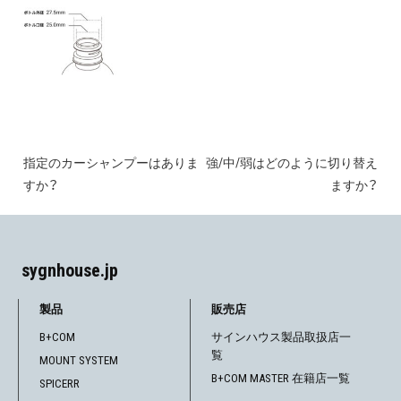
指定のカーシャンプーはありま
強/中/弱はどのように切り替え
投
すか？
ますか？
稿
ナ
sygnhouse.jp
ビ
ゲ
製品
販売店
B+COM
サインハウス製品取扱店一
ー
覧
MOUNT SYSTEM
シ
B+COM MASTER 在籍店一覧
SPICERR