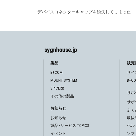
デバイスコネクターキャップを紛失してしまった
投
稿
ナ
ビ
sygnhouse.jp
ゲ
製品
販売
B+COM
サイ
ー
MOUNT SYSTEM
B+C
シ
SPICERR
サポ
その他の製品
ョ
サポ
お知らせ
ン
よく
お知らせ
取扱
製品・サービス TOPICS
ヘル
イベント
ソフ