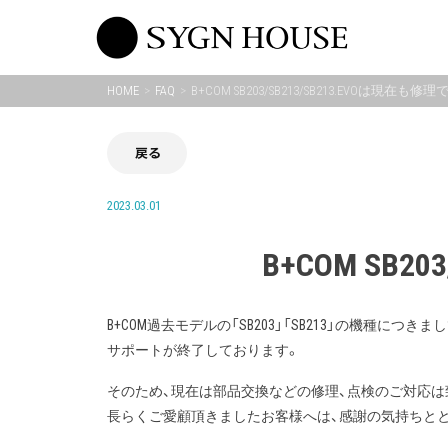
Skip
to
content
HOME
FAQ
B+COM SB203/SB213/SB213.EVOは現在も
戻る
2023.03.01
B+COM SB
B+COM過去モデルの「SB203」「SB213」の機種につきまし
サポートが終了しております。
そのため、現在は部品交換などの修理、点検のご対応は
長らくご愛顧頂きましたお客様へは、感謝の気持ちとと