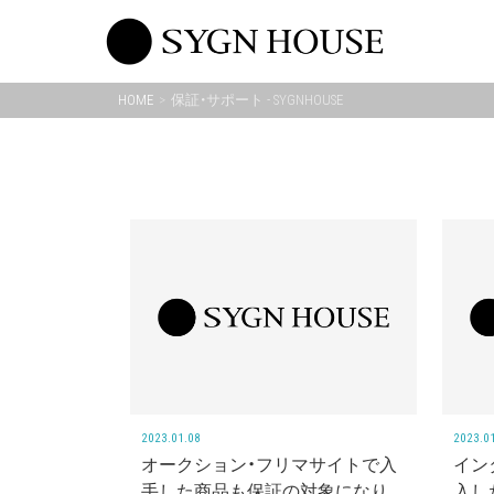
Skip
to
content
HOME
保証・サポート - SYGNHOUSE
2023.01.08
2023.0
オークション・フリマサイトで入
イン
手した商品も保証の対象になり
入し