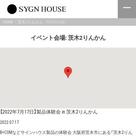
Skip
to
content
HOME
茨木2りんかん - SYGNHOUSE
イベント会場:
茨木2りんかん
【2022年7月17日】製品体験会 in 茨木2りんかん
2022.07.17
B+COMなどサインハウス製品の体験会 大阪府茨木市にある「茨木2りん