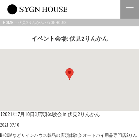
Skip
to
content
HOME
伏見2りんかん - SYGNHOUSE
イベント会場:
伏見2りんかん
【2021年7月10日】店頭体験会 in 伏見2りんかん
2021.07.10
B+COMなどサインハウス製品の店頭体験会 オートバイ用品専門店2りん