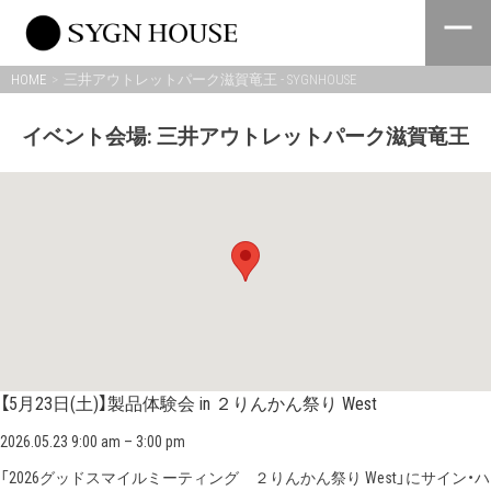
Skip
to
content
HOME
三井アウトレットパーク滋賀竜王 - SYGNHOUSE
イベント会場:
三井アウトレットパーク滋賀竜王
【5月23日(土)】製品体験会 in ２りんかん祭り West
2026.05.23 9:00 am
–
3:00 pm
「2026グッドスマイルミーティング ２りんかん祭り West」にサイン・ハ