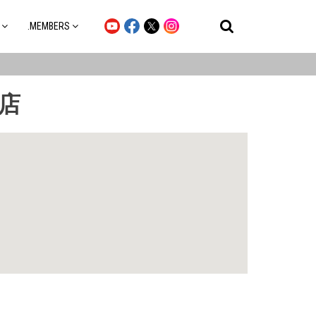
.MEMBERS
店