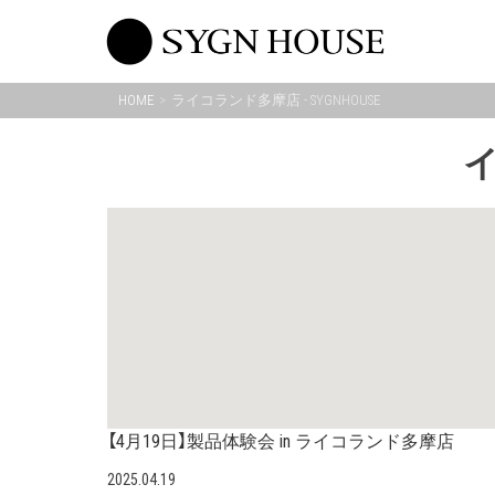
Skip
to
content
HOME
ライコランド多摩店 - SYGNHOUSE
【4月19日】製品体験会 in ライコランド多摩店
2025.04.19