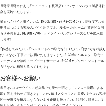
長野県長野市にある「ライコランド長野店」にて、サインハウス製品体験
会を実施いたします。
業界No.1バイク用インカム「B+COM SB6X」や「B+COM ONE」、高強度アルミ
削り出しによる究極のバイク用スマホホルダー、Hiビームが驚異的な明
るさを誇るLED RIBBON REVOヘッドライトバルブシリーズなどを展示致
します！
「体感してみたい」、「ヘルメットへの取付を知りたい」、「使い方を相談し
たい」など、丁寧にご説明いたします。また、B+COMのヘルメット取付メ
ンテナンスや無料アップデートサービス、B+COMアプリのインストール
方法などの相談も承っております。
お客様へお願い
当日は、コロナウイルス感染防止対策の一環として、マスク着用による
応対等を行わせて頂きます。また、弊社スタッフとお客様、またはお客様
同士が密接な環境にならないよう距離を離れてのご説明や、順番にご対
応をお願いすることがございます。予めご了承ください。