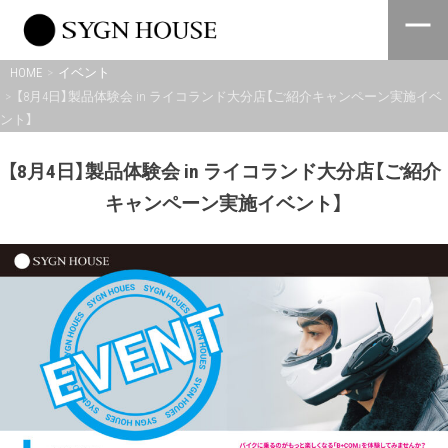
Skip
to
content
HOME
イベント
【8月4日】製品体験会 in ライコランド大分店【ご紹介キャンペーン実施イベ
ント】
【8月4日】製品体験会 in ライコランド大分店【ご紹介
キャンペーン実施イベント】