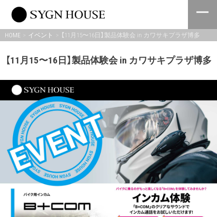
Skip
to
content
HOME
イベント
【11月15〜16日】製品体験会 in カワサキプラザ博多
【11月15〜16日】製品体験会 in カワサキプラザ博多