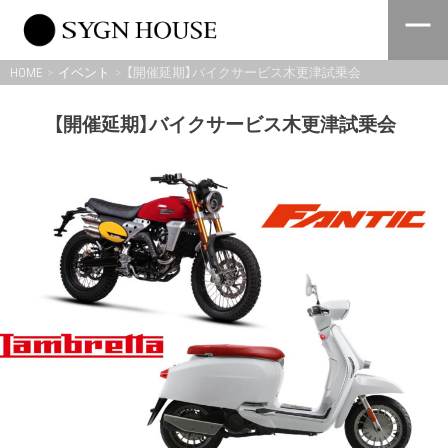
Skip
to
content
HOME
イベント
【開催延期】バイクサービス木更津試乗会
【開催延期】バイクサービス木更津試乗会