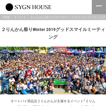
Skip
to
content
HOME
イベント
２りんかん祭りWinter 2019グッドスマイルミーティング
２りんかん祭りWinter 2019グッドスマイルミーティ
ング
オートバイ用品店２りんかんが主催するイベント「２りん