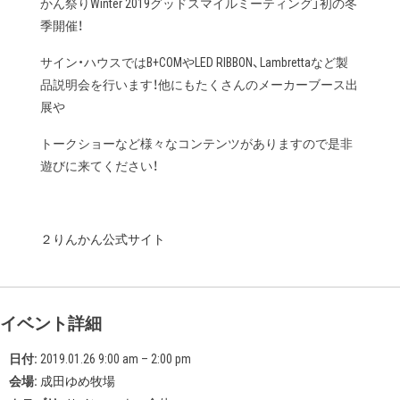
かん祭りWinter 2019グッドスマイルミーティング」初の冬
季開催！
サイン・ハウスではB+COMやLED RIBBON、Lambrettaなど製
品説明会を行います！他にもたくさんのメーカーブース出
展や
トークショーなど様々なコンテンツがありますので是非
遊びに来てください！
２りんかん公式サイト
イベント詳細
日付:
2019.01.26 9:00 am
–
2:00 pm
会場:
成田ゆめ牧場