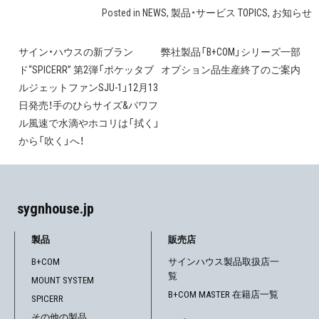
Posted in
NEWS
,
製品・サービス TOPICS
,
お知らせ
サイン・ハウスの新ブラン
弊社製品「B+COM」シリーズ一部
投
ド“SPICERR” 第2弾「ポケッタブ
オプション品生産終了のご案内
稿
ルジェットファンSJU-1」12月13
日発売！手のひらサイズ&パワフ
ナ
ル風速で水滴やホコリは「拭く」
ビ
から「吹く」へ！
ゲ
ー
sygnhouse.jp
シ
製品
販売店
ョ
B+COM
サインハウス製品取扱店一
覧
ン
MOUNT SYSTEM
B+COM MASTER 在籍店一覧
SPICERR
その他の製品