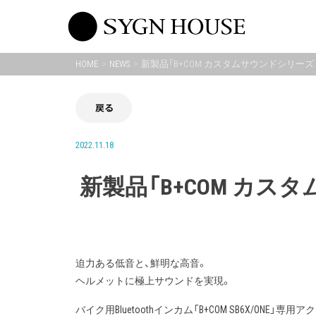
Skip
to
content
HOME
NEWS
新製品「B+COM カスタムサウンドシリーズ
戻る
2022.11.18
新製品「B+COM カス
迫力ある低音と、鮮明な高音。
ヘルメットに極上サウンドを実現。
バイク用Bluetoothインカム「B+COM SB6X/ON