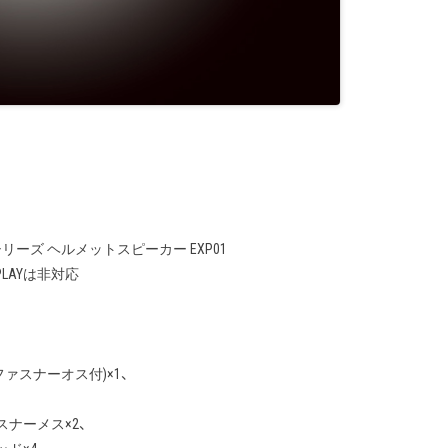
シリーズ ヘルメットスピーカー EXP01
M PLAYは非対応
ァスナーオス付)×1、
、
ーメス×2、