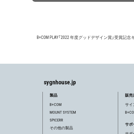
B+COM PLAY「2022 年度グッドデザイン賞」受
投
稿
ナ
ビ
sygnhouse.jp
ゲ
製品
販売
ー
B+COM
サイ
シ
MOUNT SYSTEM
B+C
SPICERR
ョ
サポ
その他の製品
サポ