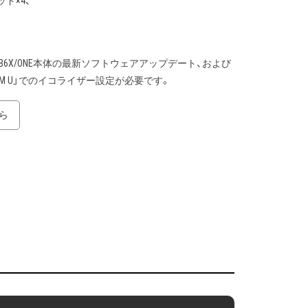
×4、
SB6X/ONE本体の最新ソフトウェアアップデート、および
OM U」でのイコライザー設定が必要です。
ら