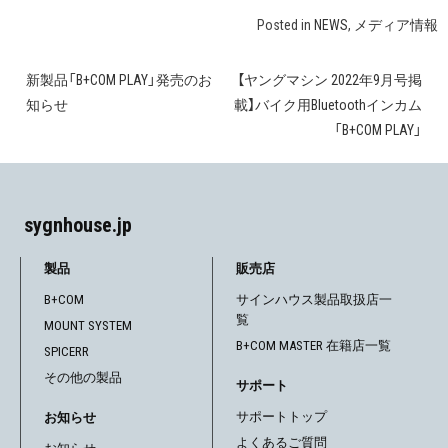
Posted in
NEWS
,
メディア情報
新製品「B+COM PLAY」発売のお
【ヤングマシン 2022年9月号掲
投
知らせ
載】バイク用Bluetoothインカム
稿
「B+COM PLAY」
ナ
ビ
sygnhouse.jp
ゲ
製品
販売店
ー
B+COM
サインハウス製品取扱店一
覧
シ
MOUNT SYSTEM
B+COM MASTER 在籍店一覧
SPICERR
ョ
その他の製品
サポート
ン
サポートトップ
お知らせ
よくあるご質問