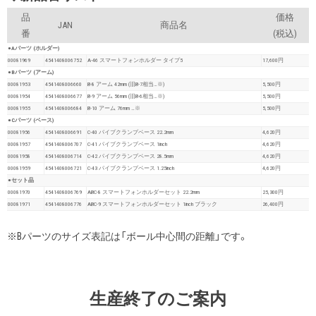
品
価格
JAN
商品名
番
(税込)
●Aパーツ (ホルダー)
00081969
4541408006752
A-46 スマートフォンホルダー タイプ5
17,600円
●Bパーツ (アーム)
00081953
4541408006660
B-8 アーム 42mm (旧B-7相当…※)
5,500円
00081954
4541408006677
B-9 アーム 56mm (旧B-6相当…※)
5,500円
00081955
4541408006684
B-10 アーム 76mm …※
5,500円
●Cパーツ (ベース)
00081956
4541408006691
C-40 パイプクランプベース 22.2mm
4,620円
00081957
4541408006707
C-41 パイプクランプベース 1inch
4,620円
00081958
4541408006714
C-42 パイプクランプベース 28.5mm
4,620円
00081959
4541408006721
C-43 パイプクランプベース 1.25inch
4,620円
●セット品
00081970
4541408006769
ABC-8 スマートフォンホルダーセット 22.2mm
25,300円
00081971
4541408006776
ABC-9 スマートフォンホルダーセット 1inch ブラック
26,400円
※Bパーツのサイズ表記は「ボール中心間の距離」です。
生産終了のご案内