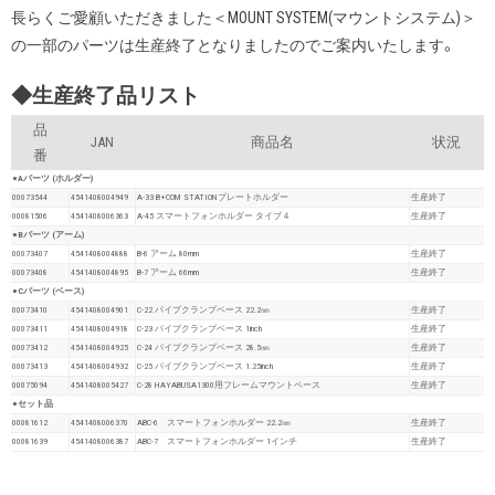
長らくご愛顧いただきました＜MOUNT SYSTEM(マウントシステム)＞
の一部のパーツは生産終了となりましたのでご案内いたします。
◆生産終了品リスト
品
JAN
商品名
状況
番
●Aパーツ (ホルダー)
00073544
4541408004949
A-33 B+COM STATIONプレートホルダー
生産終了
00081506
4541408006363
A-45 スマートフォンホルダー タイプ４
生産終了
●Bパーツ (アーム)
00073407
4541408004888
B-6 アーム 80mm
生産終了
00073408
4541408004895
B-7 アーム 66mm
生産終了
●Cパーツ (ベース)
00073410
4541408004901
C-22 パイプクランプベース 22.2㎜
生産終了
00073411
4541408004918
C-23 パイプクランプベース 1inch
生産終了
00073412
4541408004925
C-24 パイプクランプベース 28.5㎜
生産終了
00073413
4541408004932
C-25 パイプクランプベース 1.25inch
生産終了
00075094
4541408005427
C-28 HAYABUSA1300用フレームマウントベース
生産終了
●セット品
00081612
4541408006370
ABC-6 スマートフォンホルダー 22.2㎜
生産終了
00081639
4541408006387
ABC-7 スマートフォンホルダー 1インチ
生産終了