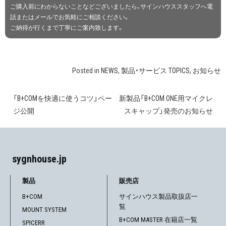
ご購入前にわからないことなどございましたら、サインハウススタッフへ電
話またはメールでお気軽にご相談ください。
ご納得が行くまで丁寧にご案内致します。
Posted in
NEWS
,
製品・サービス TOPICS
,
お知らせ
「B+COMを快適に使うコツ」ペー
新製品「B+COM ONE用マイクレ
投
ジ公開
スキャップ」発売のお知らせ
稿
ナ
sygnhouse.jp
ビ
ゲ
製品
販売店
B+COM
サインハウス製品取扱店一
ー
覧
MOUNT SYSTEM
シ
B+COM MASTER 在籍店一覧
SPICERR