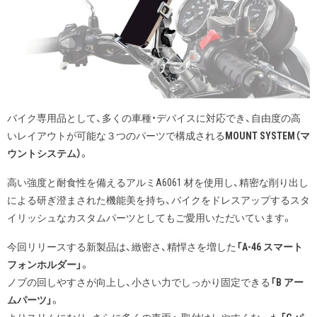
バイク専用品として、多くの車種・デバイスに対応でき、自由度の高
いレイアウトが可能な３つのパーツで構成される
MOUNT SYSTEM（マ
ウントシステム）
。
高い強度と耐食性を備えるアルミA6061 材を使用し、精密な削り出し
による研ぎ澄まされた機能美を持ち、バイクをドレスアップするスタ
イリッシュなカスタムパーツとしてもご愛用いただいています。
今回リリースする新製品は、緻密さ、精悍さを増した
「A-46 スマート
フォンホルダー」
。
ノブの回しやすさが向上し、小さい力でしっかり固定できる
「B アー
ムパーツ」
。