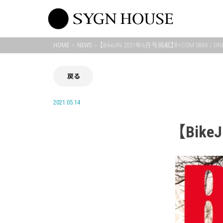
Skip
to
content
HOME
NEWS
【BikeJIN 2021年6月号掲載】B+COM SB6X / ON
戻る
2021.05.14
【Bike