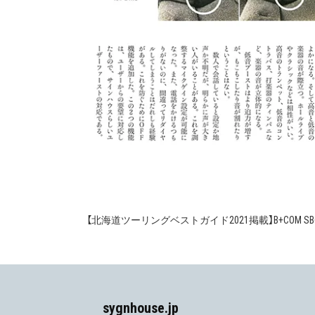
【北海道ツーリングベストガイド2021掲載】B+COM SB6X 
投
稿
ナ
ビ
sygnhouse.jp