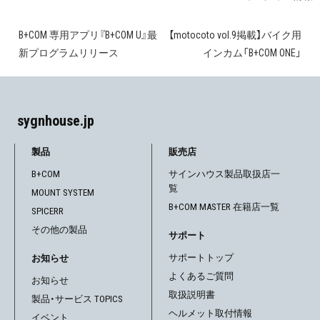
B+COM 専用アプリ『B+COM U』最
【motocoto vol.9掲載】バイク用
投
新プログラムリリース
インカム「B+COM ONE」
稿
ナ
sygnhouse.jp
ビ
ゲ
製品
販売店
B+COM
サインハウス製品取扱店一
ー
覧
MOUNT SYSTEM
シ
B+COM MASTER 在籍店一覧
SPICERR
その他の製品
ョ
サポート
サポートトップ
お知らせ
ン
よくあるご質問
お知らせ
取扱説明書
製品・サービス TOPICS
ヘルメット取付情報
イベント