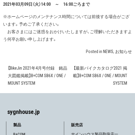
2021年03月09日（火）14:00 ～ 16:00ごろまで
※ホームページのメンテナンス時間については前後する場合がござ
います。予めご了承ください。
お客さまにはご迷惑をおかけいたしますが、ご理解いただきますよ
う何卒お願い申し上げます。
Posted in
NEWS
,
お知らせ
【BikeJin 2021年4月号付録 銘品
【最新バイクカタログ2021 掲
投
大図鑑掲載】B+COM SB6X / ONE /
載】B+COM SB6X / ONE / MOUNT
稿
MOUNT SYSTEM
SYSTEM
ナ
ビ
sygnhouse.jp
ゲ
製品
販売店
ー
B+COM
サインハウス製品取扱店一