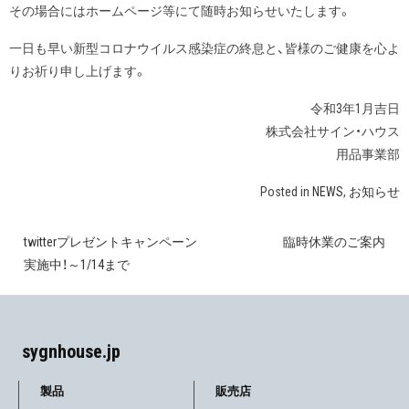
その場合にはホームページ等にて随時お知らせいたします。
一日も早い新型コロナウイルス感染症の終息と、皆様のご健康を心よ
りお祈り申し上げます。
令和3年1月吉日
株式会社サイン・ハウス
用品事業部
Posted in
NEWS
,
お知らせ
twitterプレゼントキャンペーン
臨時休業のご案内
投
実施中！～1/14まで
稿
ナ
sygnhouse.jp
ビ
ゲ
製品
販売店