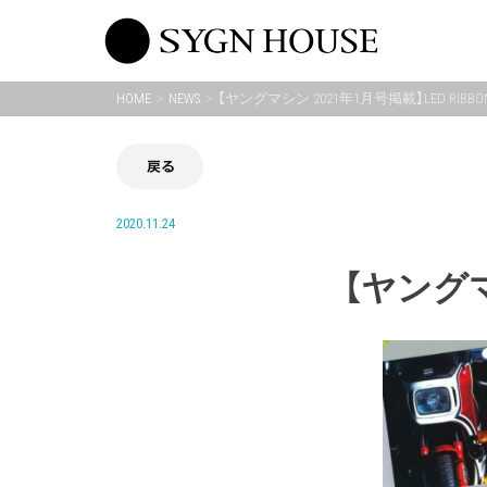
Skip
to
content
HOME
NEWS
【ヤングマシン 2021年1月号掲載】LED RIBBON
戻る
2020.11.24
【ヤングマシ