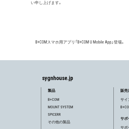
い申し上げます。
B+COMスマホ用アプリ「B+COM U Mobile App」登場。
投
稿
ナ
ビ
sygnhouse.jp
ゲ
製品
販売
B+COM
サイ
ー
MOUNT SYSTEM
B+C
シ
SPICERR
サポ
その他の製品
ョ
サポ