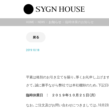
Skip
to
content
HOME
NEWS
お知らせ
臨時休業のお知らせ
戻る
2019.10.18
平素は格別のお引き立てを賜り、厚くお礼申し上げま
さて、誠に勝手ながら弊社では本社棚卸のため、下記日
臨時休業日 ： ２０１９年１０月２１日（月）
なお、ご注文及びお問い合わせにつきましては、10月