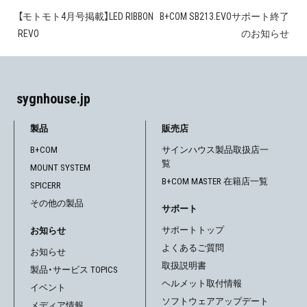
【モトモト4月号掲載】LED RIBBON
B+COM SB213.EVOサポート終了
投
REVO
のお知らせ
稿
ナ
sygnhouse.jp
ビ
ゲ
製品
販売店
B+COM
サインハウス製品取扱店一
ー
覧
MOUNT SYSTEM
シ
B+COM MASTER 在籍店一覧
SPICERR
その他の製品
ョ
サポート
サポートトップ
お知らせ
ン
よくあるご質問
お知らせ
取扱説明書
製品・サービス TOPICS
ヘルメット取付情報
イベント
ソフトウェアアップデート
メディア情報