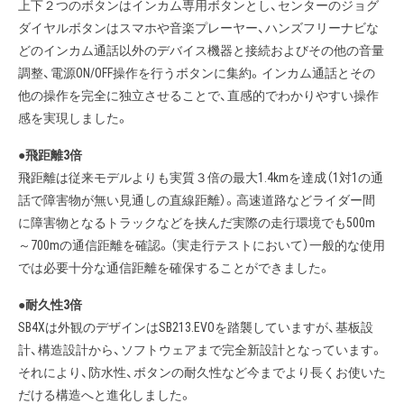
上下２つのボタンはインカム専用ボタンとし、センターのジョグ
ダイヤルボタンはスマホや音楽プレーヤー、ハンズフリーナビな
どのインカム通話以外のデバイス機器と接続およびその他の音量
調整、電源ON/OFF操作を行うボタンに集約。インカム通話とその
他の操作を完全に独立させることで、直感的でわかりやすい操作
感を実現しました。
●飛距離3倍
飛距離は従来モデルよりも実質３倍の最大1.4kmを達成（1対1の通
話で障害物が無い見通しの直線距離）。高速道路などライダー間
に障害物となるトラックなどを挟んだ実際の走行環境でも500m
～700mの通信距離を確認。（実走行テストにおいて）一般的な使用
では必要十分な通信距離を確保することができました。
●耐久性3倍
SB4Xは外観のデザインはSB213.EVOを踏襲していますが、基板設
計、構造設計から、ソフトウェアまで完全新設計となっています。
それにより、防水性、ボタンの耐久性など今までより長くお使いた
だける構造へと進化しました。