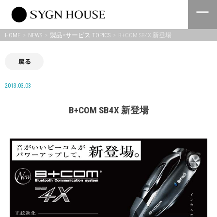
Skip
to
content
HOME
NEWS
製品・サービス TOPICS
B+COM SB4X 新登場
戻る
2013.03.03
B+COM SB4X 新登場