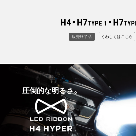
H4・H7
・
H7
TYPE 1
TYP
くわしくはこちら
販売終了品
圧倒的な明るさ。